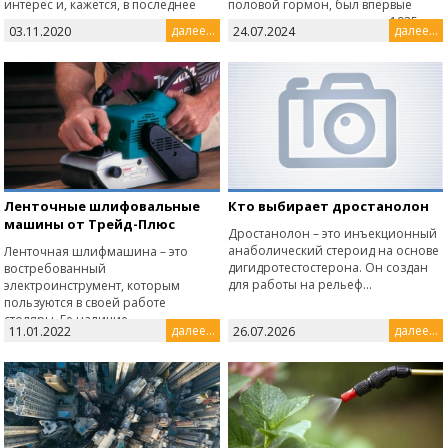
интерес и, кажется, в последнее
половой гормон, был впервые
время становится очень
выделен и синтезирован в 1935
далее...
далее...
03.11.2020
24.07.2024
модным.Новаявыставкав...
году. До этого, в начале XX века...
Ленточные шлифовальные
Кто выбирает дростанолон
машины от Трейд-Плюс
Дростанолон – это инъекционный
анаболический стероид на основе
Ленточная шлифмашина – это
дигидротестостерона. Он создан
востребованный
для работы на рельеф...
электроинструмент, которым
пользуются в своей работе
столяры. Ее наличие...
далее...
далее...
11.01.2022
26.07.2026