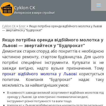
Cyklon CK
Интересное в мире стройки!
»
»
Cyklon CK
Блог
Якщо потрібна оренда відбійного молотка у Львові
— звертайтеся у “Будпрокат”
Якщо потрібна оренда відбійного молотка у
Львові — звертайтеся у “Будпрокат”
Демонтаж старих споруд або покриттів є необхідною
частиною ремонту, стартом будівництва. Для цього
потрібні специфічні інструменти. Купувати їх не
завжди вигідно, надто вузьке призначення. Тому
прокат відбійного молотка у Львові
користується
попитом. Компанія “Будпрокат” надає таку
можливість за найвигідніших умов:
В наявності завжди великий асортимент відбійних молотків під
оренду у Львові. Це електричні і пневматичні моделі,
інструмент різної потужності та ваги тощо.
Напрокат у Львові відбійні молотки надаються після ретельної