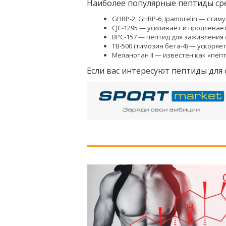
Наиболее популярные пептиды ср
GHRP-2, GHRP-6, Ipamorelin — стим
CJC-1295 — усиливает и продлевае
BPC-157 — пептид для заживления 
TB-500 (тимозин бета-4) — ускоря
Меланотан II — известен как «пепт
Если вас интересуют пептиды для 