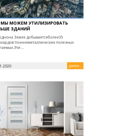
 МЫ МОЖЕМ УТИЛИЗИРОВАТЬ
ЬШЕ ЗДАНИЙ
однона Земле добываетсяболее35
иардов тонннеметаллических полезных
паемых.Эти ...
далее...
1.2020