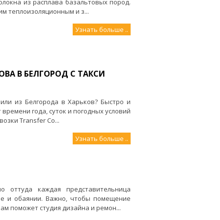
олокна из расплава базальтовых пород.
им теплоизоляционным и з...
Узнать больше ..
ОВА В БЕЛГОРОД С ТАКСИ
или из Белгорода в Харьков? Быстро и
 времени года, суток и погодных условий
зки Transfer Co...
Узнать больше ..
о оттуда каждая представительница
ме и обаянии. Важно, чтобы помещение
ам поможет студия дизайна и ремон...