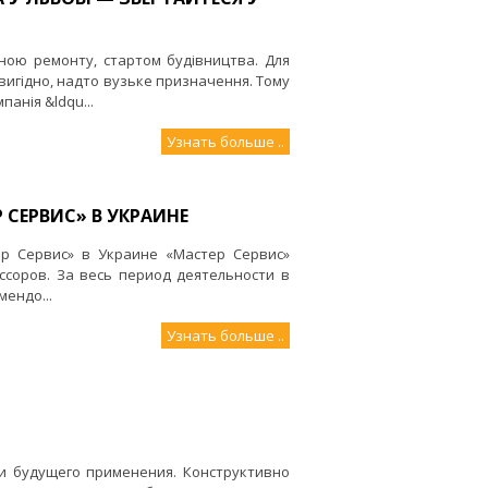
ною ремонту, стартом будівництва. Для
 вигідно, надто вузьке призначення. Тому
анія &ldqu...
Узнать больше ..
 СЕРВИС» В УКРАИНЕ
р Сервис» в Украине «Мастер Сервис»
соров. За весь период деятельности в
ендо...
Узнать больше ..
и будущего применения. Конструктивно