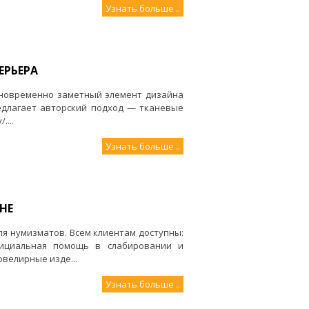
Узнать больше ..
ЕРЬЕРА
дновременно заметный элемент дизайна
едлагает авторский подход — тканевые
....
Узнать больше ..
НЕ
ля нумизматов. Всем клиентам доступны:
фициальная помощь в слабировании и
ювелирные изде...
Узнать больше ..